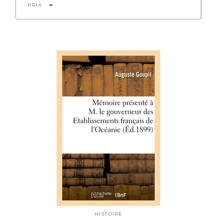
arrow_drop_down
PRIX
HISTOIRE