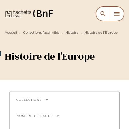
MENU
RECHERCHE
CONTENU
search
menu
PIED DE PAGE
Accueil
Collections facsimilés
Histoire
Histoire de l'Europe
•
•
•
Histoire de l'Europe
arrow_drop_down
COLLECTIONS
arrow_drop_down
NOMBRE DE PAGES