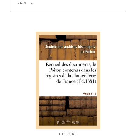
arrow_drop_down
PRIX
HISTOIRE