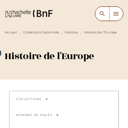
MENU
RECHERCHE
CONTENU
search
menu
PIED DE PAGE
Accueil
Collections facsimilés
Histoire
Histoire de l'Europe
•
•
•
Histoire de l'Europe
arrow_drop_down
COLLECTIONS
arrow_drop_down
NOMBRE DE PAGES