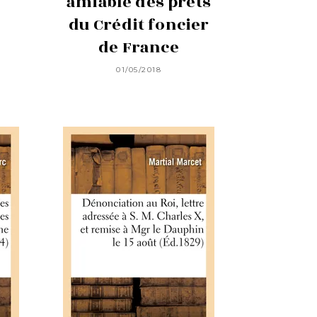
amiable des prêts
du Crédit foncier
de France
01/05/2018