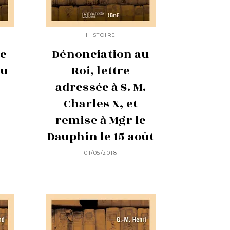
HISTOIRE
ue
Dénonciation au
ou
Roi, lettre
adressée à S. M.
Charles X, et
remise à Mgr le
Dauphin le 15 août
01/05/2018