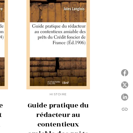
P
HISTOIRE
P
e
Guide pratique du
link
C
t
rédacteur au
n
contentieux