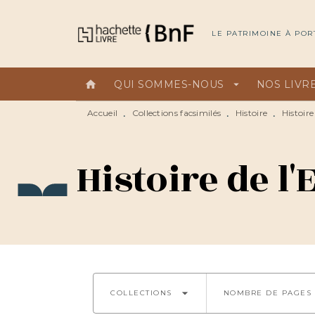
MENU
RECHERCHE
CONTEN
LE PATRIMOINE À POR
home
QUI SOMMES-NOUS
arrow_drop_down
NOS LIVR
Accueil
Collections facsimilés
Histoire
Histoire
•
•
•
Histoire de l
arrow_drop_down
COLLECTIONS
NOMBRE DE PAGES