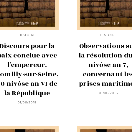
HISTOIRE
HISTOIRE
Discours pour la
Observations s
paix conclue avec
la résolution du
l'empereur.
nivôse an 7,
omilly-sur-Seine,
concernant le
20 nivôse an VI de
prises maritim
la République
01/06/2018
01/06/2018