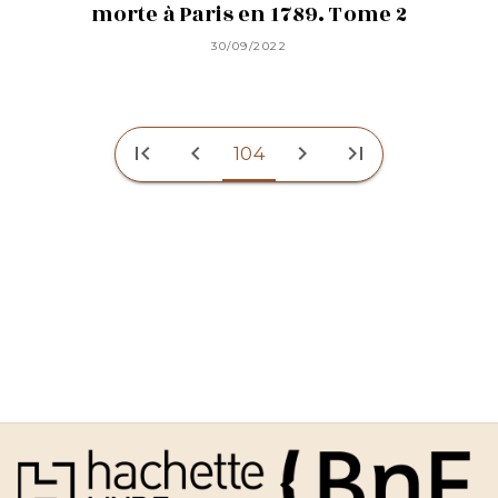
morte à Paris en 1789. Tome 2
30/09/2022
first_page
chevron_left
chevron_right
last_page
104