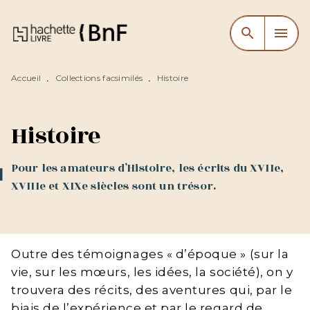
MENU
RECHERCHE
CONTENU
search
menu
PIED DE PAGE
Accueil
Collections facsimilés
Histoire
•
•
Histoire
Pour les amateurs d’Histoire, les écrits du XVIIe,
XVIIIe et XIXe siècles sont un trésor.
Outre des témoignages « d’époque » (sur la
vie, sur les mœurs, les idées, la société), on y
trouvera des récits, des aventures qui, par le
biais de l’expérience et par le regard de