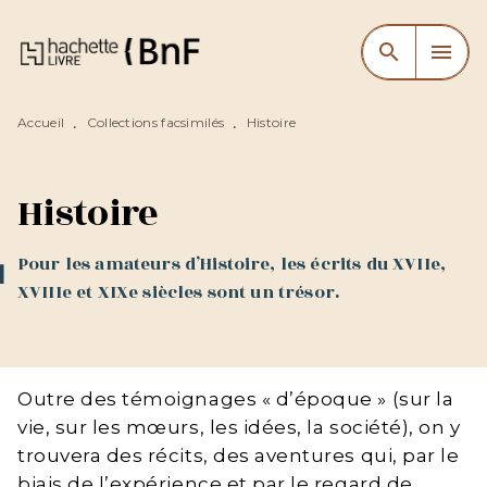
MENU
RECHERCHE
CONTENU
search
menu
PIED DE PAGE
Accueil
Collections facsimilés
Histoire
•
•
Histoire
Pour les amateurs d’Histoire, les écrits du XVIIe,
XVIIIe et XIXe siècles sont un trésor.
Outre des témoignages « d’époque » (sur la
vie, sur les mœurs, les idées, la société), on y
trouvera des récits, des aventures qui, par le
biais de l’expérience et par le regard de