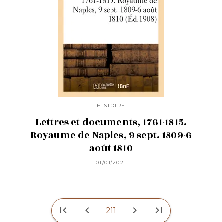
HISTOIRE
Lettres et documents, 1761-1815.
Royaume de Naples, 9 sept. 1809-6
août 1810
01/01/2021
first_page
chevron_left
chevron_right
last_page
211