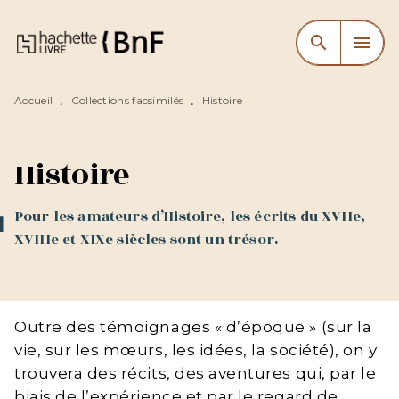
MENU
RECHERCHE
CONTENU
search
menu
PIED DE PAGE
Accueil
Collections facsimilés
Histoire
•
•
Histoire
Pour les amateurs d’Histoire, les écrits du XVIIe,
XVIIIe et XIXe siècles sont un trésor.
Outre des témoignages « d’époque » (sur la
vie, sur les mœurs, les idées, la société), on y
trouvera des récits, des aventures qui, par le
biais de l’expérience et par le regard de