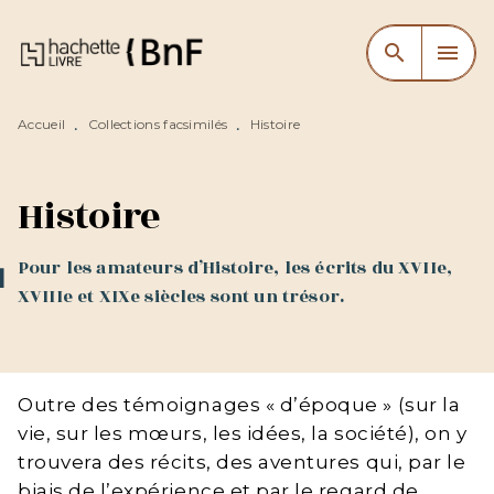
MENU
RECHERCHE
CONTENU
search
menu
PIED DE PAGE
Accueil
Collections facsimilés
Histoire
•
•
Histoire
Pour les amateurs d’Histoire, les écrits du XVIIe,
XVIIIe et XIXe siècles sont un trésor.
Outre des témoignages « d’époque » (sur la
vie, sur les mœurs, les idées, la société), on y
trouvera des récits, des aventures qui, par le
biais de l’expérience et par le regard de