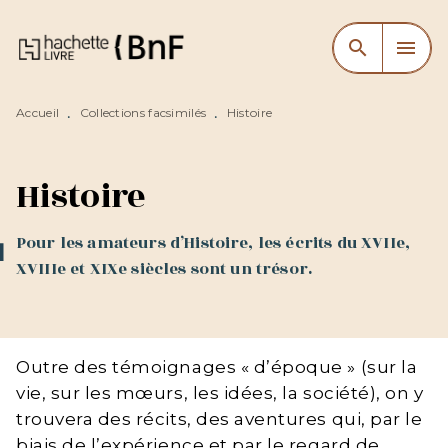
MENU
RECHERCHE
CONTENU
search
menu
PIED DE PAGE
Accueil
Collections facsimilés
Histoire
•
•
Histoire
Pour les amateurs d’Histoire, les écrits du XVIIe,
XVIIIe et XIXe siècles sont un trésor.
Outre des témoignages « d’époque » (sur la
vie, sur les mœurs, les idées, la société), on y
trouvera des récits, des aventures qui, par le
biais de l’expérience et par le regard de