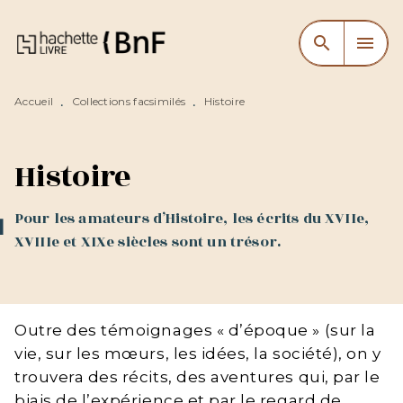
MENU
RECHERCHE
CONTENU
search
menu
PIED DE PAGE
Accueil
Collections facsimilés
Histoire
•
•
Histoire
Pour les amateurs d’Histoire, les écrits du XVIIe,
XVIIIe et XIXe siècles sont un trésor.
Outre des témoignages « d’époque » (sur la
vie, sur les mœurs, les idées, la société), on y
trouvera des récits, des aventures qui, par le
biais de l’expérience et par le regard de