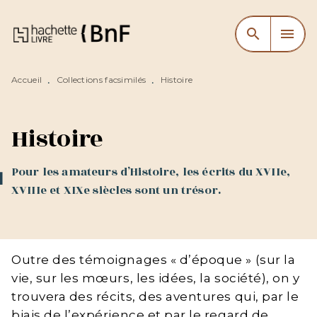
MENU
RECHERCHE
CONTENU
search
menu
PIED DE PAGE
Accueil
Collections facsimilés
Histoire
•
•
Histoire
Pour les amateurs d’Histoire, les écrits du XVIIe,
XVIIIe et XIXe siècles sont un trésor.
Outre des témoignages « d’époque » (sur la
vie, sur les mœurs, les idées, la société), on y
trouvera des récits, des aventures qui, par le
biais de l’expérience et par le regard de