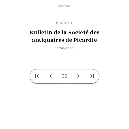
HISTOIRE
Bulletin de la Société des
antiquaires de Picardie
13/06/2023
first_page
chevron_left
chevron_right
last_page
32