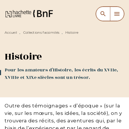
MENU
RECHERCHE
CONTENU
search
menu
PIED DE PAGE
Accueil
Collections facsimilés
Histoire
•
•
Histoire
Pour les amateurs d’Histoire, les écrits du XVIIe,
XVIIIe et XIXe siècles sont un trésor.
Outre des témoignages « d’époque » (sur la
vie, sur les mœurs, les idées, la société), on y
trouvera des récits, des aventures qui, par le
biais de l’expérience et par le regard de