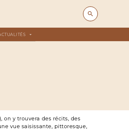
search
search
ACTUALITÉS
arrow_drop_down
, on y trouvera des récits, des
 une vue saisissante, pittoresque,