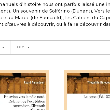
nuels d’histoire nous ont parfois laissé une i
), Un souvenir de Solférino (Dunant), Vers le
e au Maroc (de Foucauld), les Cahiers du Capit
nt d’œuvres à découvrir, ou à faire découvrir d
arrow_drop_down
arrow_drop_down
PRIX