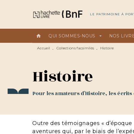
MENU
RECHERCHE
CONTEN
LE PATRIMOINE À POR
home
QUI SOMMES-NOUS
arrow_drop_down
NOS LIVR
Accueil
Collections facsimilés
Histoire
•
•
Histoire
Pour les amateurs d’Histoire, les écrits 
Outre des témoignages « d’époque » (
aventures qui, par le biais de l’expé