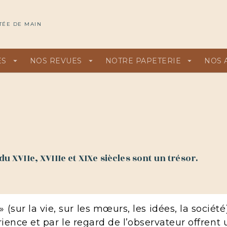
U
PIED DE PAGE
TÉE DE MAIN
ES
arrow_drop_down
NOS REVUES
arrow_drop_down
NOTRE PAPETERIE
arrow_drop_down
NOS 
du XVIIe, XVIIIe et XIXe siècles sont un trésor.
sur la vie, sur les mœurs, les idées, la société)
rience et par le regard de l’observateur offrent