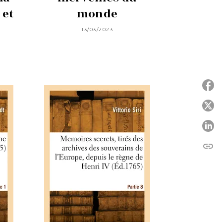
 et
monde
13/03/2023
P
P
link
C