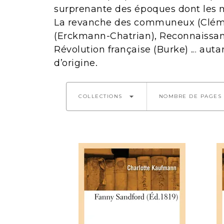
surprenante des époques dont les ma
La revanche des communeux (Clément
(Erckmann-Chatrian), Reconnaissanc
Révolution française (Burke) … auta
d’origine.
arrow_drop_down
COLLECTIONS
NOMBRE DE PAGES