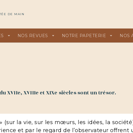
U
PIED DE PAGE
TÉE DE MAIN
ES
arrow_drop_down
NOS REVUES
arrow_drop_down
NOTRE PAPETERIE
arrow_drop_down
NOS 
du XVIIe, XVIIIe et XIXe siècles sont un trésor.
sur la vie, sur les mœurs, les idées, la société)
rience et par le regard de l’observateur offrent