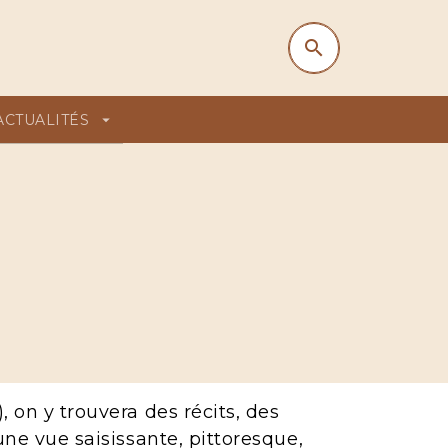
search
search
ACTUALITÉS
arrow_drop_down
, on y trouvera des récits, des
 une vue saisissante, pittoresque,