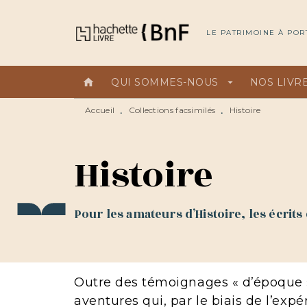
MENU
RECHERCHE
CONTEN
LE PATRIMOINE À POR
home
QUI SOMMES-NOUS
arrow_drop_down
NOS LIVR
Accueil
Collections facsimilés
Histoire
•
•
Histoire
Pour les amateurs d’Histoire, les écrits 
Outre des témoignages « d’époque » (
aventures qui, par le biais de l’expé