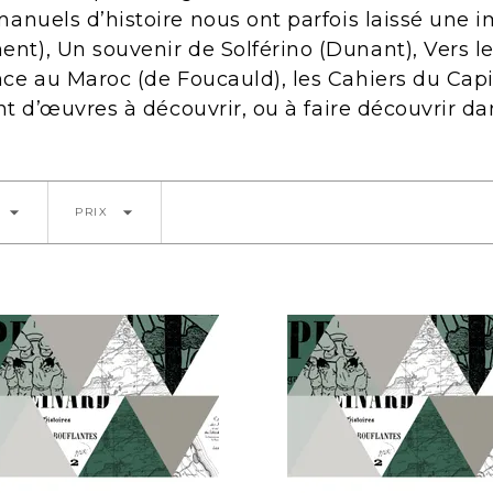
nuels d’histoire nous ont parfois laissé une i
), Un souvenir de Solférino (Dunant), Vers le
e au Maroc (de Foucauld), les Cahiers du Capit
nt d’œuvres à découvrir, ou à faire découvrir d
arrow_drop_down
arrow_drop_down
PRIX