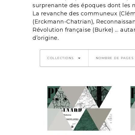
surprenante des époques dont les ma
La revanche des communeux (Clément
(Erckmann-Chatrian), Reconnaissanc
Révolution française (Burke) … auta
d’origine.
arrow_drop_down
COLLECTIONS
NOMBRE DE PAGES