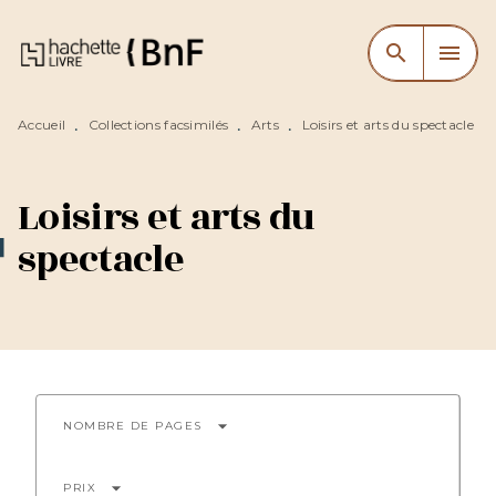
MENU
RECHERCHE
CONTENU
search
menu
PIED DE PAGE
Accueil
Collections facsimilés
Arts
Loisirs et arts du spectacle
•
•
•
Loisirs et arts du
spectacle
arrow_drop_down
NOMBRE DE PAGES
arrow_drop_down
PRIX