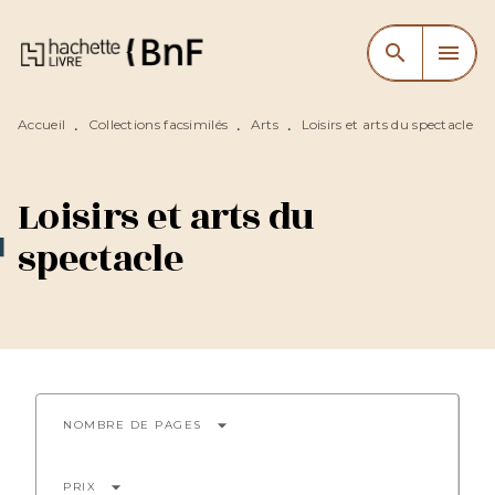
MENU
RECHERCHE
CONTENU
search
menu
PIED DE PAGE
Accueil
Collections facsimilés
Arts
Loisirs et arts du spectacle
•
•
•
Loisirs et arts du
spectacle
arrow_drop_down
NOMBRE DE PAGES
arrow_drop_down
PRIX