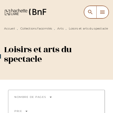
MENU
RECHERCHE
CONTENU
search
menu
PIED DE PAGE
Accueil
Collections facsimilés
Arts
Loisirs et arts du spectacle
•
•
•
Loisirs et arts du
spectacle
arrow_drop_down
NOMBRE DE PAGES
arrow_drop_down
PRIX