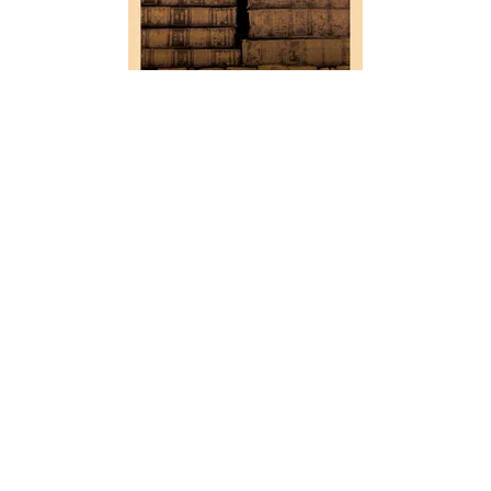
ARTS
Plus de mandarins ou La Chine
sauvée, bagatelle civico-parade,
en un acte mêlée de vaudevilles
01/09/2019