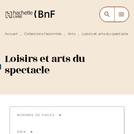
MENU
RECHERCHE
CONTENU
search
menu
PIED DE PAGE
Accueil
Collections facsimilés
Arts
Loisirs et arts du spectacle
•
•
•
Loisirs et arts du
spectacle
arrow_drop_down
NOMBRE DE PAGES
arrow_drop_down
PRIX