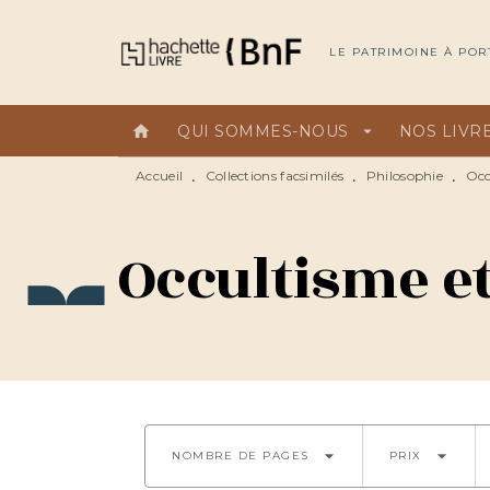
MENU
RECHERCHE
CONTEN
LE PATRIMOINE À POR
home
QUI SOMMES-NOUS
arrow_drop_down
NOS LIVR
Accueil
Collections facsimilés
Philosophie
Occ
•
•
•
Occultisme e
arrow_drop_down
arrow_drop_down
NOMBRE DE PAGES
PRIX