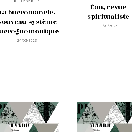
PHILOSOPHIE
Éon, revue
La buccomancie.
spiritualiste
Nouveau système
15/01/2023
uccognomonique
24/03/2023