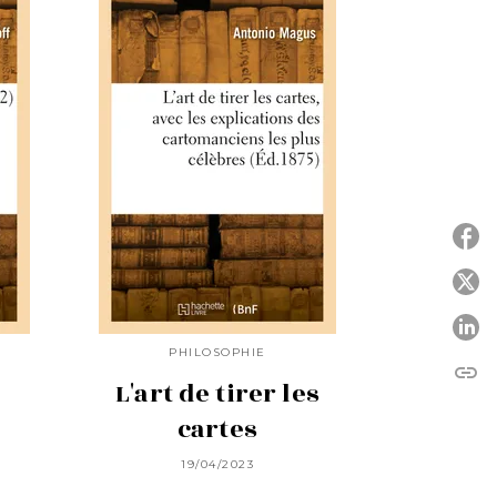
P
P
PHILOSOPHIE
link
C
L'art de tirer les
cartes
19/04/2023