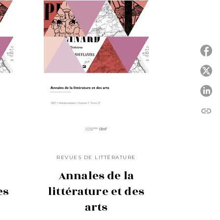
P
P
link
C
E
REVUES DE LITTÉRATURE
Annales de la
es
littérature et des
arts