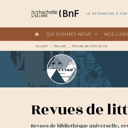
MENU
RECHERCHE
CONTEN
LE PATRIMOINE À POR
home
QUI SOMMES-NOUS
arrow_drop_down
NOS LIVR
Accueil
Revues
Revues de littérature
•
•
Revues de lit
Revues de bibliothèque universelle, re