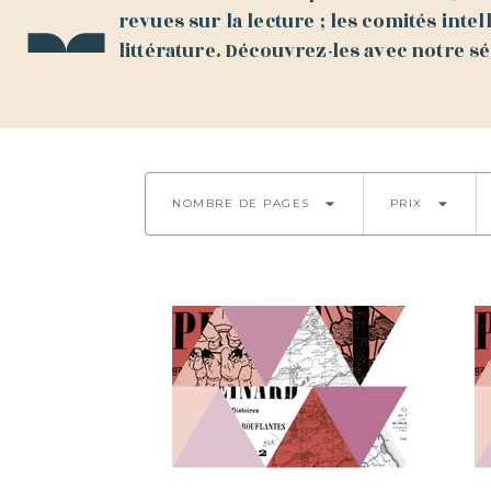
revues sur la lecture ; les comités inte
littérature. Découvrez-les avec notre sé
arrow_drop_down
arrow_drop_down
NOMBRE DE PAGES
PRIX