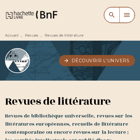
MENU
RECHERCHE
CONTENU
search
menu
PIED DE PAGE
Accueil
Revues
Revues de littérature
•
•
arrow_forward
DÉCOUVRIR L'UNIVERS
Revues de littérature
Revues de bibliothèque universelle, revues sur les
littératures européennes, recueils de littérature
contemporaine ou encore revues sur la lecture ;