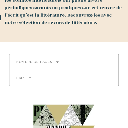
les comités intellectuels ont publié divers
périodiques savants ou pratiques sur cet œuvre de
l’écrit qu’est la littérature. Découvrez-les avec
notre sélection de revues de littérature.
arrow_drop_down
NOMBRE DE PAGES
arrow_drop_down
PRIX