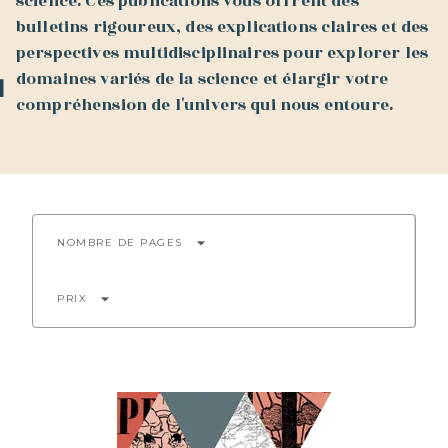
science. Ces publications vous offrent des
bulletins rigoureux, des explications claires et des
perspectives multidisciplinaires pour explorer les
domaines variés de la science et élargir votre
compréhension de l'univers qui nous entoure.
arrow_drop_down
NOMBRE DE PAGES
arrow_drop_down
PRIX