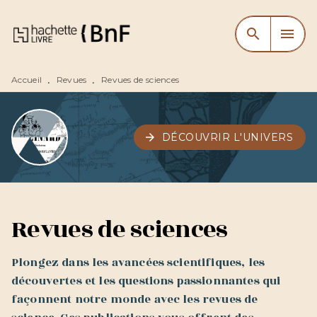
MENU
RECHERCHE
CONTENU
search
menu
PIED DE PAGE
Accueil
Revues
Revues de sciences
•
•
arrow_forward
DÉCOUVRIR L'UNIVERS
Revues de sciences
Plongez dans les avancées scientifiques, les
découvertes et les questions passionnantes qui
façonnent notre monde avec les revues de