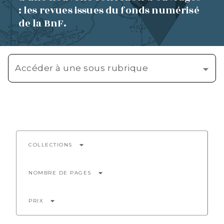
: les revues issues du fonds numérisé
de la BnF.
Accéder à une sous rubrique
arrow_drop_down
COLLECTIONS
arrow_drop_down
NOMBRE DE PAGES
arrow_drop_down
PRIX