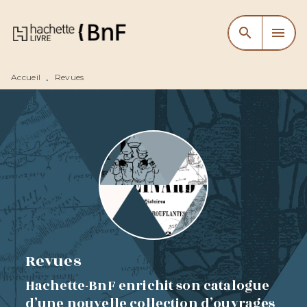
MENU
RECHERCHE
CONTENU
search
menu
PIED DE PAGE
Accueil
Revues
•
Revues
Hachette-BnF enrichit son catalogue
d’une nouvelle collection d’ouvrages