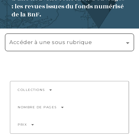
: les revues issues du fonds numérisé
de la BnF.
Accéder à une sous rubrique
arrow_drop_down
COLLECTIONS
arrow_drop_down
NOMBRE DE PAGES
arrow_drop_down
PRIX