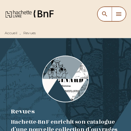
MENU
RECHERCHE
CONTENU
search
menu
PIED DE PAGE
Accueil
Revues
•
Revues
Hachette-BnF enrichit son catalogue
d’une nouvelle collection d’ouvrages