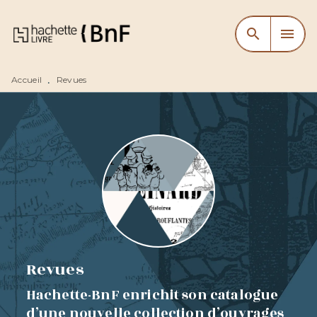
MENU
RECHERCHE
CONTENU
search
menu
PIED DE PAGE
Accueil
Revues
•
Revues
Hachette-BnF enrichit son catalogue
d’une nouvelle collection d’ouvrages