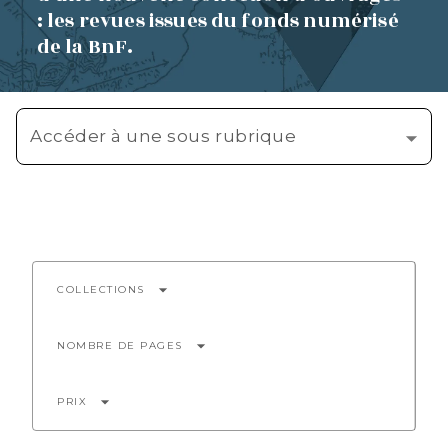
: les revues issues du fonds numérisé
de la BnF.
Accéder à une sous rubrique
arrow_drop_down
COLLECTIONS
arrow_drop_down
NOMBRE DE PAGES
arrow_drop_down
PRIX