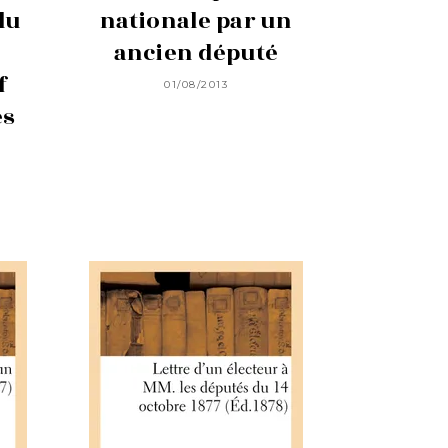
du
nationale par un
ancien député
f
01/08/2013
es