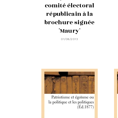
comité électoral
républicain à la
brochure signée
'Maury'
01/08/2013