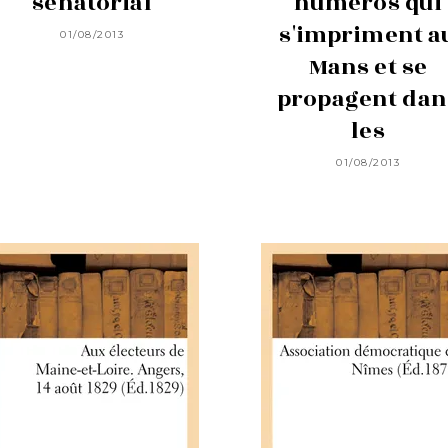
sénatorial
numéros qui
s'impriment a
01/08/2013
Mans et se
propagent dan
les
01/08/2013