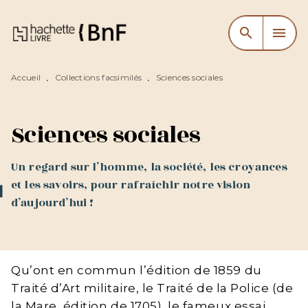
MENU
RECHERCHE
CONTENU
search
menu
PIED DE PAGE
Accueil
Collections facsimilés
Sciences sociales
•
•
Sciences sociales
Un regard sur l’homme, la société, les croyances
et les savoirs, pour rafraîchir notre vision
d’aujourd’hui !
Qu’ont en commun l’édition de 1859 du
Traité d’Art militaire, le Traité de la Police (de
la Mare, édition de 1705), le fameux essai