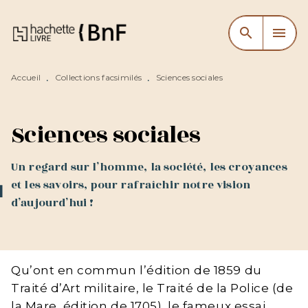
MENU
RECHERCHE
CONTENU
search
menu
PIED DE PAGE
Accueil
Collections facsimilés
Sciences sociales
•
•
Sciences sociales
Un regard sur l’homme, la société, les croyances
et les savoirs, pour rafraîchir notre vision
d’aujourd’hui !
Qu’ont en commun l’édition de 1859 du
Traité d’Art militaire, le Traité de la Police (de
la Mare, édition de 1705), le fameux essai