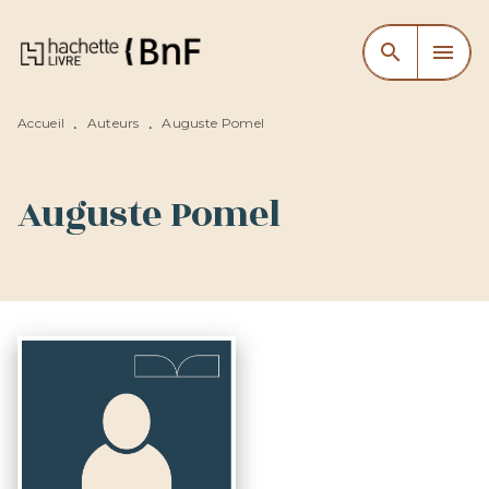
MENU
RECHERCHE
CONTENU
search
menu
PIED DE PAGE
Accueil
Auteurs
Auguste Pomel
•
•
Auguste Pomel