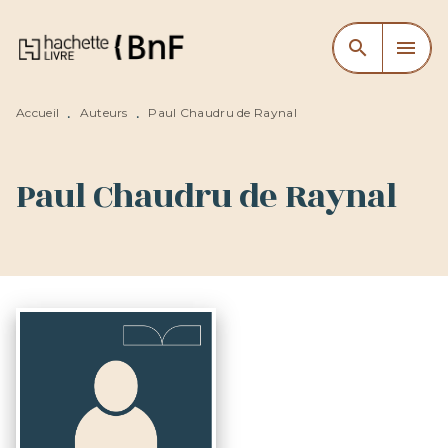
MENU
RECHERCHE
CONTENU
search
menu
PIED DE PAGE
Accueil
Auteurs
Paul Chaudru de Raynal
•
•
Paul Chaudru de Raynal