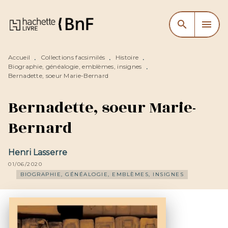
MENU
RECHERCHE
CONTENU
search
menu
PIED DE PAGE
Accueil
Collections facsimilés
Histoire
•
•
•
Biographie, généalogie, emblèmes, insignes
•
Bernadette, soeur Marie-Bernard
Bernadette, soeur Marie-
Bernard
Henri Lasserre
01/06/2020
BIOGRAPHIE, GÉNÉALOGIE, EMBLÈMES, INSIGNES