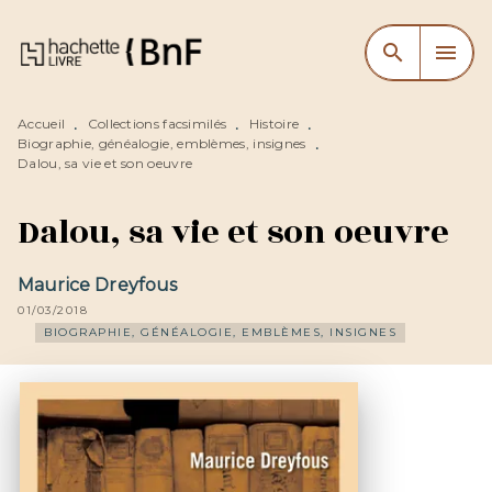
MENU
RECHERCHE
CONTENU
search
menu
PIED DE PAGE
Accueil
Collections facsimilés
Histoire
•
•
•
Biographie, généalogie, emblèmes, insignes
•
Dalou, sa vie et son oeuvre
Dalou, sa vie et son oeuvre
Maurice Dreyfous
01/03/2018
BIOGRAPHIE, GÉNÉALOGIE, EMBLÈMES, INSIGNES