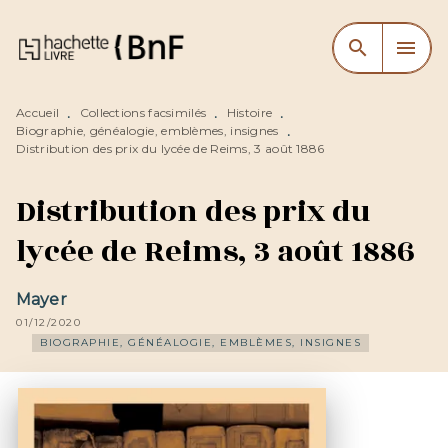
MENU
RECHERCHE
CONTENU
search
menu
PIED DE PAGE
Accueil
Collections facsimilés
Histoire
•
•
•
Biographie, généalogie, emblèmes, insignes
•
Distribution des prix du lycée de Reims, 3 août 1886
Distribution des prix du
lycée de Reims, 3 août 1886
Mayer
01/12/2020
BIOGRAPHIE, GÉNÉALOGIE, EMBLÈMES, INSIGNES