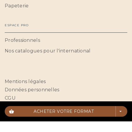
Papeterie
ESPACE PRO
Professionnels
Nos catalogues pour l'international
Mentions légales
Données personnelles
CGU
Paramétrer vos cookies
shopping_basket
ACHETER VOTRE FORMAT
arrow_drop_down