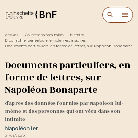
MENU
RECHERCHE
CONTENU
search
menu
PIED DE PAGE
Accueil
Collections facsimilés
Histoire
•
•
•
Biographie, généalogie, emblèmes, insignes
•
Documents particuliers, en forme de lettres, sur Napoléon Bonaparte
Documents particuliers, en
forme de lettres, sur
Napoléon Bonaparte
d'après des données fournies par Napoléon lui-
même et des personnes qui ont vécu dans son
intimité
Napoléon Ier
01/01/2020