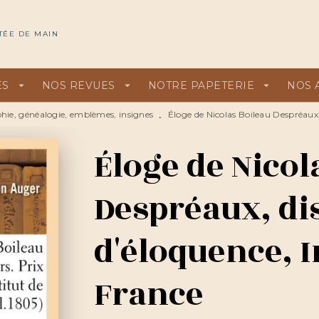
U
PIED DE PAGE
TÉE DE MAIN
ES
arrow_drop_down
NOS REVUES
arrow_drop_down
NOTRE PAPETERIE
arrow_drop_down
NOS 
hie, généalogie, emblèmes, insignes
Éloge de Nicolas Boileau Despréaux, 
•
Éloge de Nicol
Despréaux, di
d'éloquence, I
France