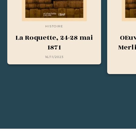
HISTOIRE
La Roquette, 24-28 mai
OEuv
1871
Merl
16/11/2023