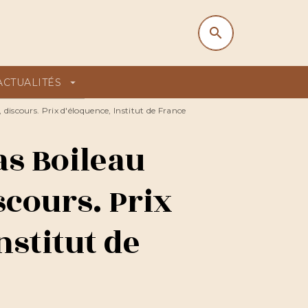
search
search
ACTUALITÉS
arrow_drop_down
discours. Prix d'éloquence, Institut de France
as Boileau
scours. Prix
nstitut de