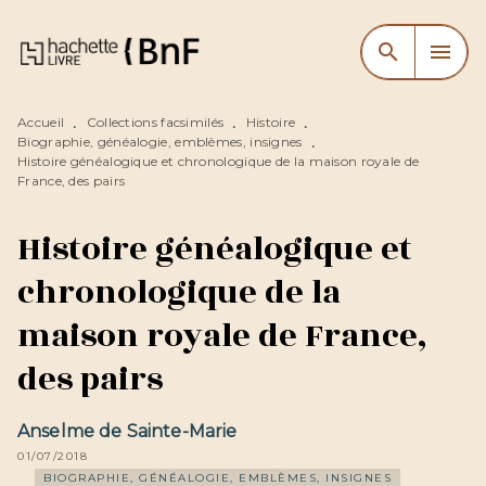
MENU
RECHERCHE
CONTENU
search
menu
PIED DE PAGE
Accueil
Collections facsimilés
Histoire
•
•
•
Biographie, généalogie, emblèmes, insignes
•
Histoire généalogique et chronologique de la maison royale de
France, des pairs
Histoire généalogique et
chronologique de la
maison royale de France,
des pairs
Anselme de Sainte-Marie
01/07/2018
BIOGRAPHIE, GÉNÉALOGIE, EMBLÈMES, INSIGNES