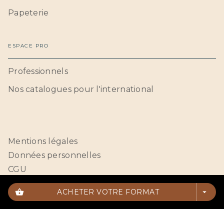
Papeterie
ESPACE PRO
Professionnels
Nos catalogues pour l'international
Mentions légales
Données personnelles
CGU
Paramétrer vos cookies
shopping_basket
ACHETER VOTRE FORMAT
arrow_drop_down