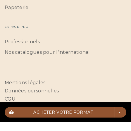
Papeterie
ESPACE PRO
Professionnels
Nos catalogues pour l'international
Mentions légales
Données personnelles
CGU
Paramétrer vos cookies
shopping_basket
ACHETER VOTRE FORMAT
arrow_drop_down