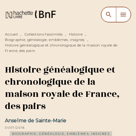
MENU
RECHERCHE
CONTENU
search
menu
PIED DE PAGE
Accueil
Collections facsimilés
Histoire
•
•
•
Biographie, généalogie, emblèmes, insignes
•
Histoire généalogique et chronologique de la maison royale de
France, des pairs
Histoire généalogique et
chronologique de la
maison royale de France,
des pairs
Anselme de Sainte-Marie
01/07/2018
BIOGRAPHIE, GÉNÉALOGIE, EMBLÈMES, INSIGNES