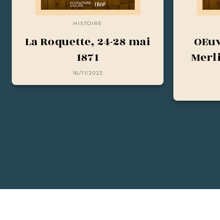
HISTOIRE
La Roquette, 24-28 mai
OEuv
1871
Merl
16/11/2023