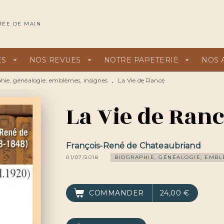
U
PIED DE PAGE
TÉE DE MAIN
ES
arrow_drop_down
NOS REVUES
arrow_drop_down
NOTRE PAPETERIE
arrow_drop_down
NOS 
hie, généalogie, emblèmes, insignes
La Vie de Rancé
•
La Vie de Ran
François-René de Chateaubriand
01/07/2018
BIOGRAPHIE, GÉNÉALOGIE, EMBL
COMMANDER
24,00 €