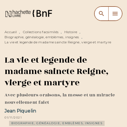
MENU
RECHERCHE
CONTENU
search
menu
PIED DE PAGE
Accueil
Collections facsimilés
Histoire
•
•
•
Biographie, généalogie, emblèmes, insignes
•
La vie et legende de madame saincte Reigne, vierge et martyre
La vie et legende de
madame saincte Reigne,
vierge et martyre
Avec plusieurs oraisons, la messe et un miracle
nouvellement faict
Jean Piquelin
01/11/2021
BIOGRAPHIE, GÉNÉALOGIE, EMBLÈMES, INSIGNES