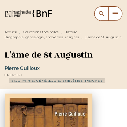
MENU
RECHERCHE
CONTENU
search
menu
PIED DE PAGE
Accueil
Collections facsimilés
Histoire
•
•
•
Biographie, généalogie, emblèmes, insignes
L'âme de St Augustin
•
L'âme de St Augustin
Pierre Guilloux
01/01/2021
BIOGRAPHIE, GÉNÉALOGIE, EMBLÈMES, INSIGNES