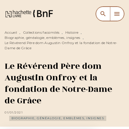
MENU
RECHERCHE
CONTENU
search
menu
PIED DE PAGE
Accueil
Collections facsimilés
Histoire
•
•
•
Biographie, généalogie, emblèmes, insignes
•
Le Révérend Père dom Augustin Onfroy et la fondation de Notre-
Dame de Grâce
Le Révérend Père dom
Augustin Onfroy et la
fondation de Notre-Dame
de Grâce
01/01/2021
BIOGRAPHIE, GÉNÉALOGIE, EMBLÈMES, INSIGNES