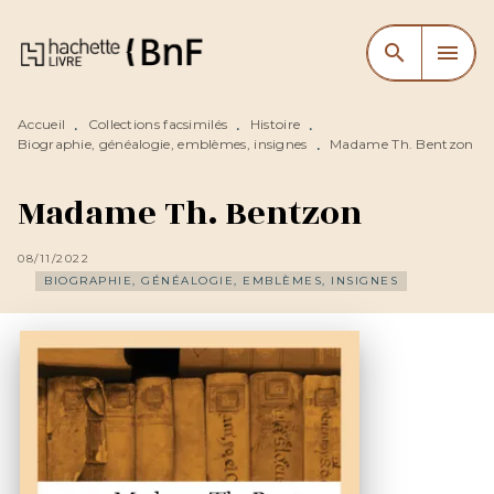
MENU
RECHERCHE
CONTENU
search
menu
PIED DE PAGE
Accueil
Collections facsimilés
Histoire
•
•
•
Biographie, généalogie, emblèmes, insignes
Madame Th. Bentzon
•
Madame Th. Bentzon
08/11/2022
BIOGRAPHIE, GÉNÉALOGIE, EMBLÈMES, INSIGNES