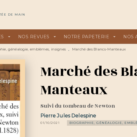
U
PIED DE PAGE
TÉE DE MAIN
ES
arrow_drop_down
NOS REVUES
arrow_drop_down
NOTRE PAPETERIE
arrow_drop_down
NOS 
hie, généalogie, emblèmes, insignes
Marché des Blancs-Manteaux
•
Marché des Bl
Manteaux
Suivi du tombeau de Newton
Pierre Jules Delespine
01/10/2021
BIOGRAPHIE, GÉNÉALOGIE, EMBL