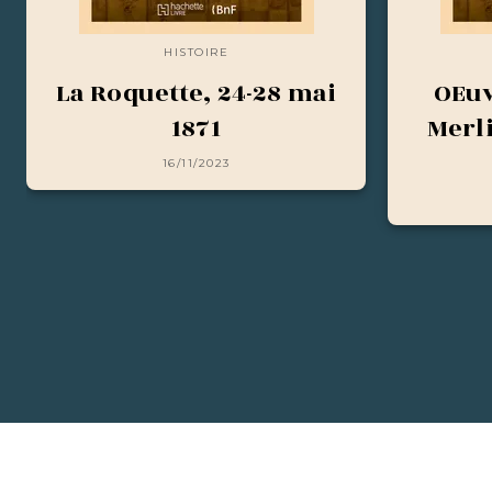
HISTOIRE
La Roquette, 24-28 mai
OEuv
1871
Merl
16/11/2023