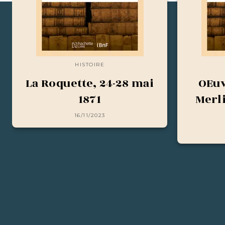
HISTOIRE
La Roquette, 24-28 mai
OEuv
1871
Merl
16/11/2023