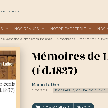
U
PIED DE PAGE
TÉE DE MAIN
ES
arrow_drop_down
NOS REVUES
arrow_drop_down
NOTRE PAPETERIE
arrow_drop_down
NOS 
hie, généalogie, emblèmes, insignes
Mémoires de Luther écrits (Éd.1837
•
Mémoires de L
(Éd.1837)
Martin Luther
01/06/2012
BIOGRAPHIE, GÉNÉALOGIE, EMBL
COMMANDER
25,50 €