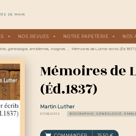
U
PIED DE PAGE
TÉE DE MAIN
ES
arrow_drop_down
NOS REVUES
arrow_drop_down
NOTRE PAPETERIE
arrow_drop_down
NOS 
hie, généalogie, emblèmes, insignes
Mémoires de Luther écrits (Éd.1837
•
Mémoires de L
(Éd.1837)
Martin Luther
01/06/2012
BIOGRAPHIE, GÉNÉALOGIE, EMBL
COMMANDER
25,50 €