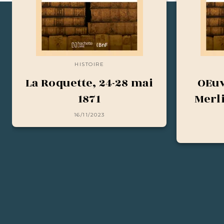
HISTOIRE
La Roquette, 24-28 mai
OEuv
1871
Merl
16/11/2023