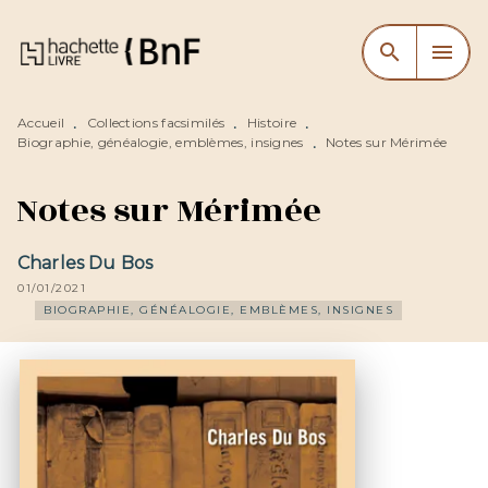
MENU
RECHERCHE
CONTENU
search
menu
PIED DE PAGE
Accueil
Collections facsimilés
Histoire
•
•
•
Biographie, généalogie, emblèmes, insignes
Notes sur Mérimée
•
Notes sur Mérimée
Charles Du Bos
01/01/2021
BIOGRAPHIE, GÉNÉALOGIE, EMBLÈMES, INSIGNES