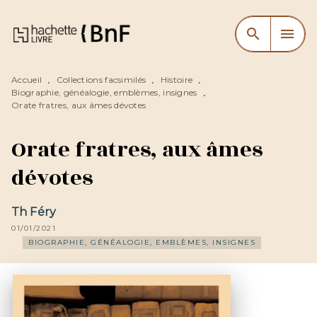
MENU
RECHERCHE
CONTENU
search
menu
PIED DE PAGE
Accueil
Collections facsimilés
Histoire
•
•
•
Biographie, généalogie, emblèmes, insignes
•
Orate fratres, aux âmes dévotes
Orate fratres, aux âmes
dévotes
Th Féry
01/01/2021
BIOGRAPHIE, GÉNÉALOGIE, EMBLÈMES, INSIGNES