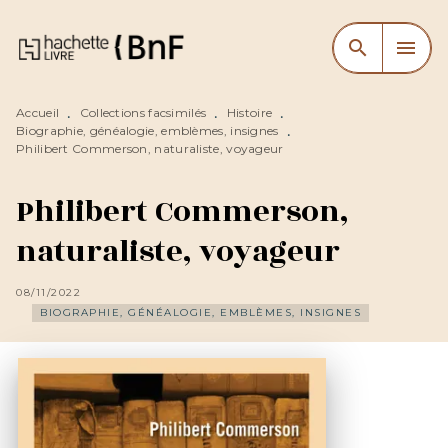
MENU
RECHERCHE
CONTENU
search
menu
PIED DE PAGE
Accueil
Collections facsimilés
Histoire
•
•
•
Biographie, généalogie, emblèmes, insignes
•
Philibert Commerson, naturaliste, voyageur
Philibert Commerson,
naturaliste, voyageur
08/11/2022
BIOGRAPHIE, GÉNÉALOGIE, EMBLÈMES, INSIGNES