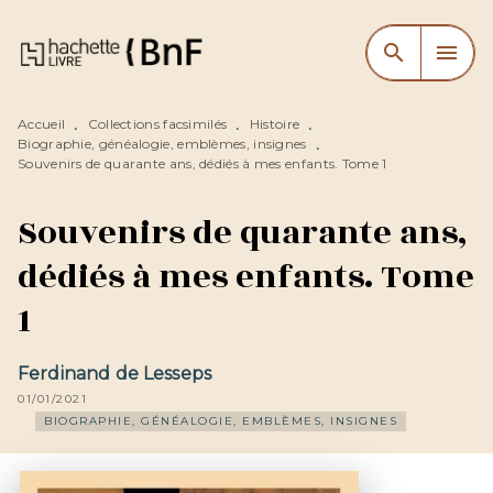
MENU
RECHERCHE
CONTENU
search
menu
PIED DE PAGE
Accueil
Collections facsimilés
Histoire
•
•
•
Biographie, généalogie, emblèmes, insignes
•
Souvenirs de quarante ans, dédiés à mes enfants. Tome 1
Souvenirs de quarante ans,
dédiés à mes enfants. Tome
1
Ferdinand de Lesseps
01/01/2021
BIOGRAPHIE, GÉNÉALOGIE, EMBLÈMES, INSIGNES