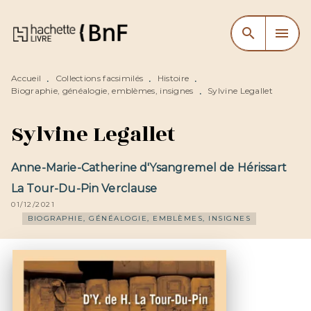
MENU
RECHERCHE
CONTENU
search
menu
PIED DE PAGE
Accueil
Collections facsimilés
Histoire
•
•
•
Biographie, généalogie, emblèmes, insignes
Sylvine Legallet
•
Sylvine Legallet
Anne-Marie-Catherine d'Ysangremel de Hérissart
La Tour-Du-Pin Verclause
01/12/2021
BIOGRAPHIE, GÉNÉALOGIE, EMBLÈMES, INSIGNES