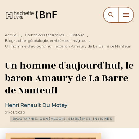
MENU
RECHERCHE
CONTENU
search
menu
PIED DE PAGE
Accueil
Collections facsimilés
Histoire
•
•
•
Biographie, généalogie, emblèmes, insignes
•
Un homme d'aujourd'hui, le baron Amaury de La Barre de Nanteuil
Un homme d'aujourd'hui, le
baron Amaury de La Barre
de Nanteuil
Henri Renault Du Motey
01/01/2020
BIOGRAPHIE, GÉNÉALOGIE, EMBLÈMES, INSIGNES